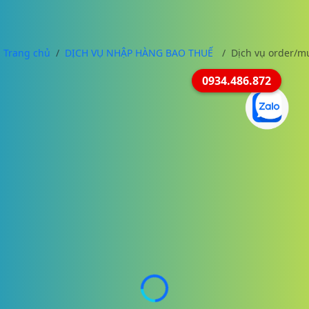
Trang chủ
DỊCH VỤ NHẬP HÀNG BAO THUẾ
Dịch vụ order/m
0934.486.872