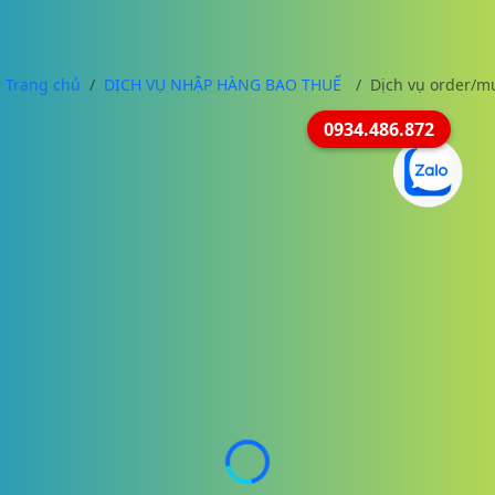
Trang chủ
DỊCH VỤ NHẬP HÀNG BAO THUẾ
Dịch vụ order/m
0934.486.872