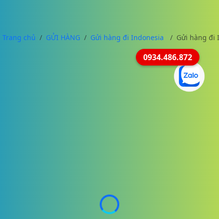
Trang chủ
GỬI HÀNG
Gửi hàng đi Indonesia
Gửi hàng đi 
0934.486.872