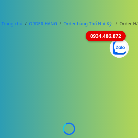
Trang chủ
ORDER HÀNG
Order hàng Thổ Nhĩ Kỳ
Order Hà
0934.486.872