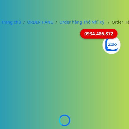
Trang chủ
ORDER HÀNG
Order hàng Thổ Nhĩ Kỳ
Order Hà
0934.486.872