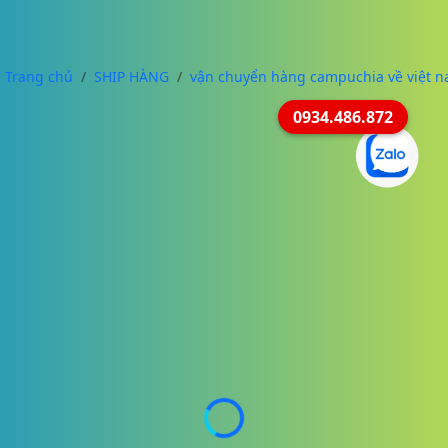
Trang chủ
SHIP HÀNG
vận chuyển hàng campuchia về việt 
0934.486.872